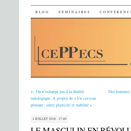
Ceppecs
SKIP TO CONTENT
BLOG
SÉMINAIRES
CONFÉRENC
←
On n’échappe pas à la dualité
Des hommes i
ontologique. A propos de « Un cerveau
pensant : entre plasticité et stabilité »
1 JUILLET 2018 · 17:40
LE MASCULIN EN RÉVOLU