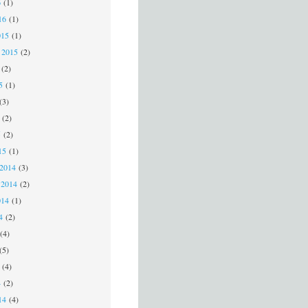
6
(1)
16
(1)
015
(1)
 2015
(2)
(2)
15
(1)
(3)
(2)
5
(2)
15
(1)
 2014
(3)
 2014
(2)
014
(1)
14
(2)
(4)
(5)
(4)
4
(2)
14
(4)