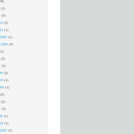
(8)
(1)
0
(5)
10
(2)
010
(1)
 2009
(1)
 2009
(5)
(1)
(2)
9
(3)
09
(2)
009
(1)
008
(1)
(5)
(2)
8
(3)
08
(1)
008
(1)
 2007
(1)