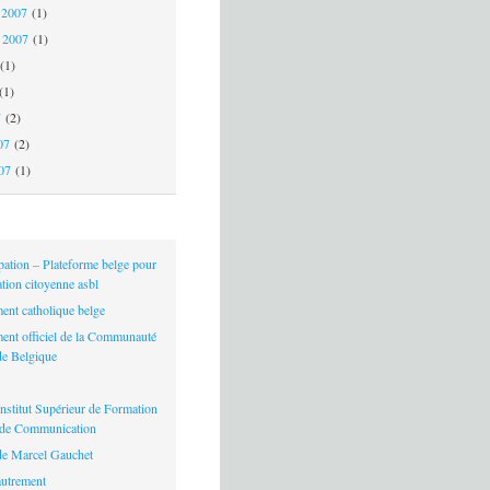
 2007
(1)
 2007
(1)
(1)
(1)
7
(2)
07
(2)
007
(1)
pation – Plateforme belge pour
pation citoyenne asbl
ent catholique belge
ent officiel de la Communauté
de Belgique
nstitut Supérieur de Formation
t de Communication
de Marcel Gauchet
autrement