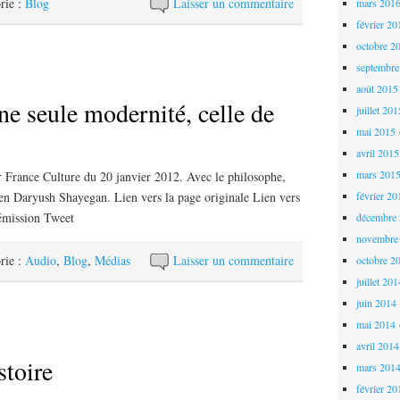
rie :
Blog
Laisser un commentaire
mars 201
février 20
octobre 2
septembre
août 2015
une seule modernité, celle de
juillet 20
mai 2015
avril 2015
mars 201
 France Culture du 20 janvier 2012. Avec le philosophe,
février 20
ien Daryush Shayegan. Lien vers la page originale Lien vers
’émission Tweet
décembre
novembre
rie :
Audio
,
Blog
,
Médias
Laisser un commentaire
octobre 2
juillet 20
juin 2014
mai 2014
avril 2014
stoire
mars 201
février 20