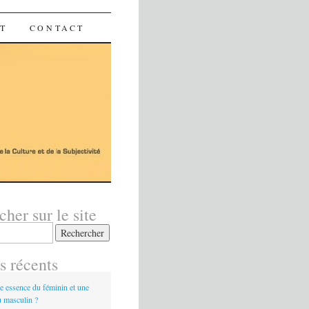
ET
CONTACT
her sur le site
s récents
ne essence du féminin et une
u masculin ?