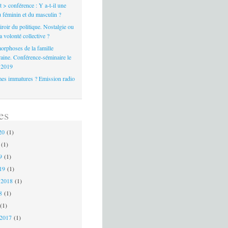
> conférence : Y a-t-il une
 féminin et du masculin ?
iroir du politique. Nostalgie ou
la volonté collective ?
orphoses de la famille
aine. Conférence-séminaire le
r 2019
s immatures ? Emission radio
es
20
(1)
(1)
19
(1)
019
(1)
 2018
(1)
18
(1)
(1)
 2017
(1)