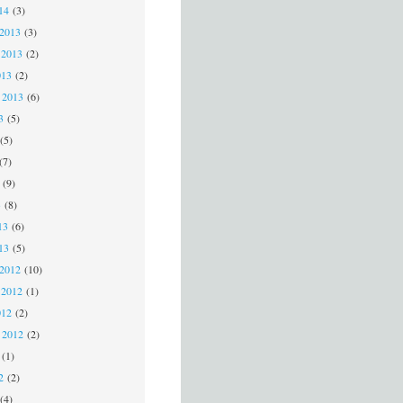
014
(3)
 2013
(3)
 2013
(2)
013
(2)
 2013
(6)
13
(5)
(5)
(7)
(9)
3
(8)
13
(6)
013
(5)
 2012
(10)
 2012
(1)
012
(2)
 2012
(2)
(1)
12
(2)
(4)