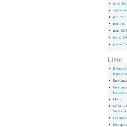
novembre
septembre
juin 2007
mai 2007
mars 200
février 20
janvier 2
Liens
BE partici
la partici
Enseignem
Enseignem
française 
Etopia
ISFSC – I
Sociale e
Les amis 
Politique 