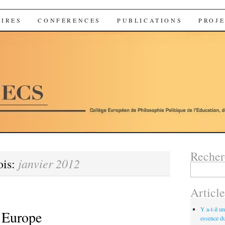
TENT
IRES
CONFÉRENCES
PUBLICATIONS
PROJ
Recherc
janvier 2012
ois:
Rechercher :
Article
Y a-t-il u
l’Europe
essence d