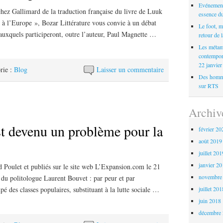
Evénement 
chez Gallimard de la traduction française du livre de Luuk
essence du
 à l’Europe », Bozar Littérature vous convie à un débat
Le foot, m
 auxquels participeront, outre l’auteur, Paul Magnette …
retour de 
Les métam
contempor
22 janvie
rie :
Blog
Laisser un commentaire
Des homme
sur RTS
Archiv
st devenu un problème pour la
février 20
août 2019
juillet 20
janvier 2
d Poulet et publiés sur le site web L’Expansion.com le 21
novembre
 du politologue Laurent Bouvet : par peur et par
é des classes populaires, substituant à la lutte sociale …
juillet 20
juin 2018
décembre